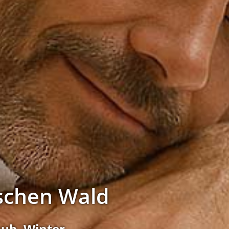
schen Wald
ub, Winter ...