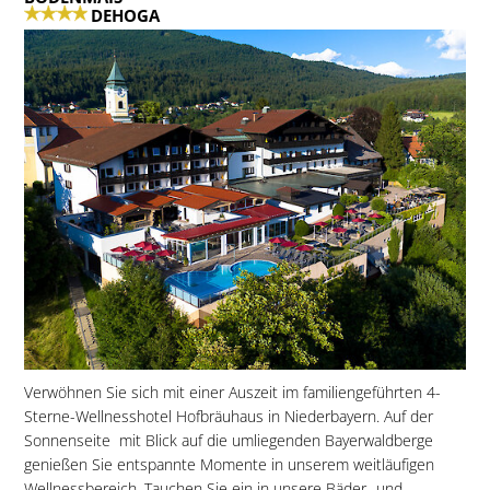
DEHOGA
Verwöhnen Sie sich mit einer Auszeit im familiengeführten 4-
Sterne-Wellnesshotel Hofbräuhaus in Niederbayern. Auf der
Sonnenseite  mit Blick auf die umliegenden Bayerwaldberge 
genießen Sie entspannte Momente in unserem weitläufigen
Wellnessbereich. Tauchen Sie ein in unsere Bäder- und