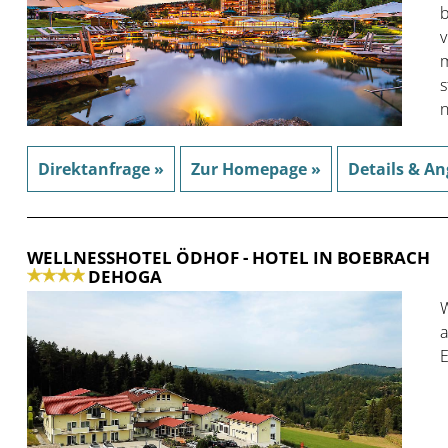
b
v
m
s
n
Direktanfrage »
Zur Homepage »
Details & An
WELLNESSHOTEL ÖDHOF
- HOTEL IN BOEBRACH
DEHOGA
W
a
E