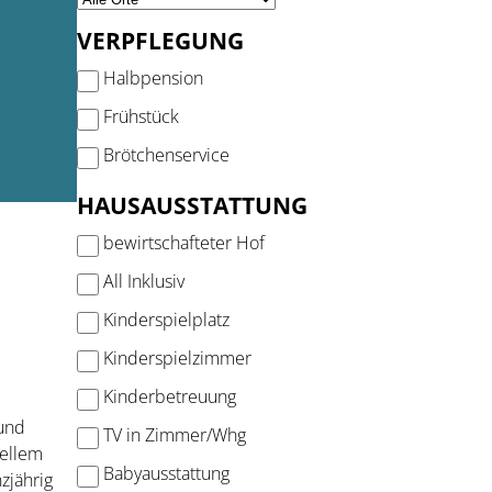
VERPFLEGUNG
Halbpension
Frühstück
Brötchenservice
HAUSAUSSTATTUNG
bewirtschafteter Hof
All Inklusiv
Kinderspielplatz
Kinderspielzimmer
Kinderbetreuung
 und
TV in Zimmer/Whg
uellem
Babyausstattung
zjährig