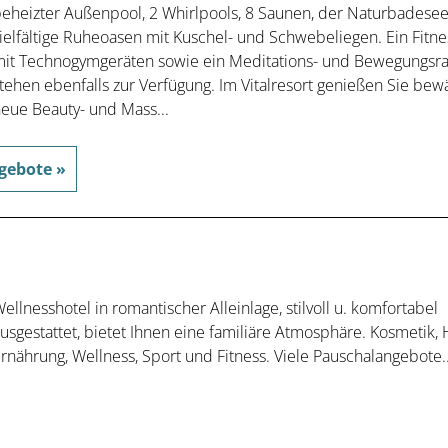
eheizter Außenpool, 2 Whirlpools, 8 Saunen, der Naturbadese
ielfältige Ruheoasen mit Kuschel- und Schwebeliegen. Ein Fitn
it Technogymgeräten sowie ein Meditations- und Bewegungsr
tehen ebenfalls zur Verfügung. Im Vitalresort genießen Sie bew
eue Beauty- und Mass...
gebote »
ellnesshotel in romantischer Alleinlage, stilvoll u. komfortabel
usgestattet, bietet Ihnen eine familiäre Atmosphäre. Kosmetik, H
rnährung, Wellness, Sport und Fitness. Viele Pauschalangebote..