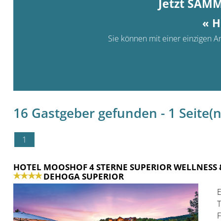
Jetzt SAM
« H
Sie können mit einer einzigen An
16 Gastgeber gefunden - 1 Seite(n)
1
HOTEL MOOSHOF 4 STERNE SUPERIOR WELLNESS 
DEHOGA SUPERIOR
E
T
F