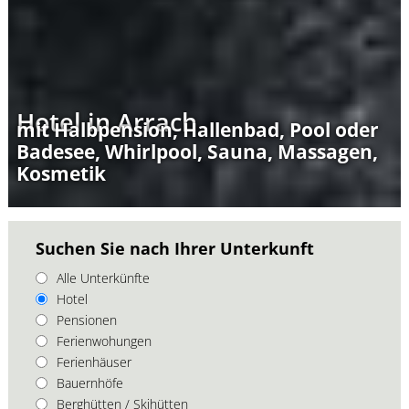
Hotel in Arrach
mit Halbpension, Hallenbad, Pool oder
Badesee, Whirlpool, Sauna, Massagen,
Kosmetik
Suchen Sie nach Ihrer Unterkunft
Alle Unterkünfte
Hotel
Pensionen
Ferienwohungen
Ferienhäuser
Bauernhöfe
Berghütten / Skihütten