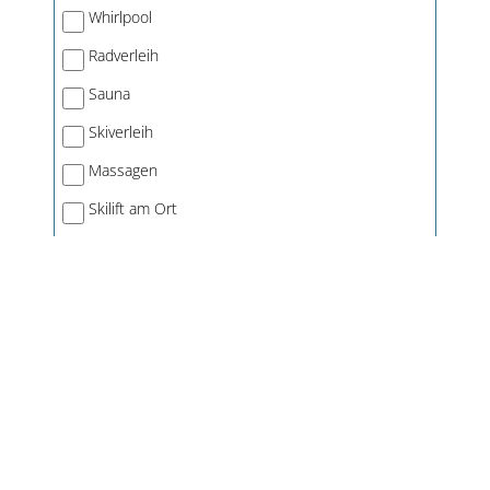
Whirlpool
Radverleih
Sauna
Skiverleih
Massagen
Skilift am Ort
Kosmetik
Reitmöglichkeit
Kneippanlage
Angelmöglichkeit
Hotelangebote in Bayern