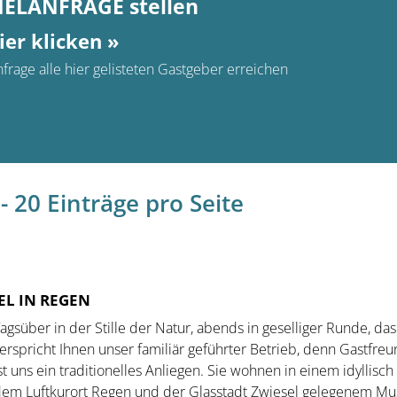
MELANFRAGE stellen
ier klicken »
frage alle hier gelisteten Gastgeber erreichen
- 20 Einträge pro Seite
EL IN REGEN
Tagsüber in der Stille der Natur, abends in geselliger Runde, das
erspricht Ihnen unser familiär geführter Betrieb, denn Gastfreu
st uns ein traditionelles Anliegen. Sie wohnen in einem idyllisc
em Luftkurort Regen und der Glasstadt Zwiesel gelegenem Mus