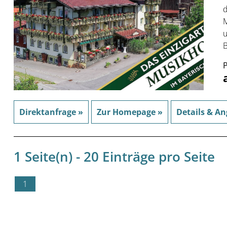
d
M
u
B
P
Direktanfrage »
Zur Homepage »
Details & An
1 Seite(n) - 20 Einträge pro Seite
1