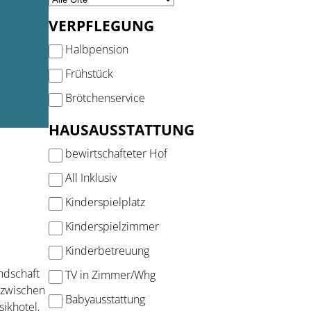
VERPFLEGUNG
Halbpension
Frühstück
Brötchenservice
HAUSAUSSTATTUNG
bewirtschafteter Hof
All Inklusiv
Kinderspielplatz
Kinderspielzimmer
Kinderbetreuung
ndschaft
TV in Zimmer/Whg
h zwischen
Babyausstattung
ikhotel,