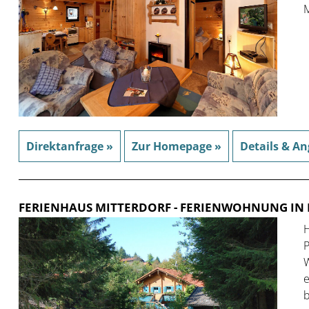
M
Direktanfrage »
Zur Homepage »
Details & An
FERIENHAUS MITTERDORF
- FERIENWOHNUNG IN 
H
P
W
e
b