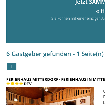
Jetzt SAM
« H
Sie können mit einer einzigen An
6 Gastgeber gefunden - 1 Seite(n) 
1
FERIENHAUS MITTERDORF
- FERIENHAUS IN MITT
DTV
U
P
b