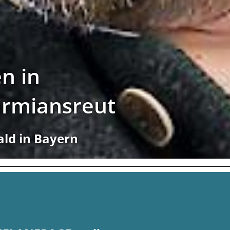
n in
firmiansreut
ald in Bayern