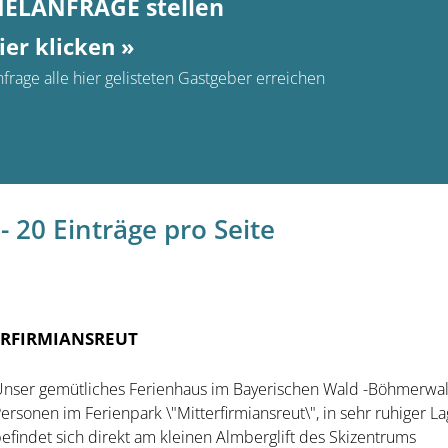
MELANFRAGE stellen
ier klicken »
frage alle hier gelisteten Gastgeber erreichen
- 20 Einträge pro Seite
ERFIRMIANSREUT
nser gemütliches Ferienhaus im Bayerischen Wald -Böhmerwal
ersonen im Ferienpark \"Mitterfirmiansreut\", in sehr ruhiger L
efindet sich direkt am kleinen Almberglift des Skizentrums