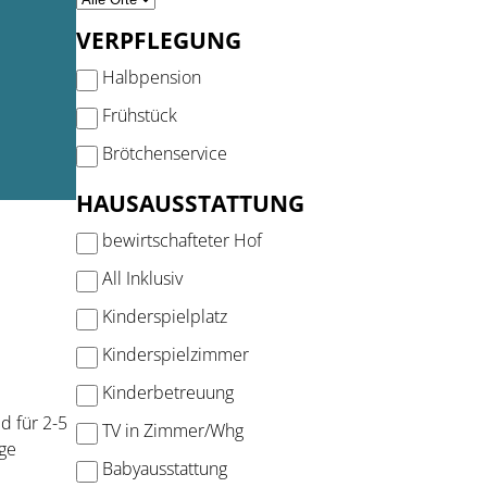
VERPFLEGUNG
Halbpension
Frühstück
Brötchenservice
HAUSAUSSTATTUNG
bewirtschafteter Hof
All Inklusiv
Kinderspielplatz
Kinderspielzimmer
Kinderbetreuung
d für 2-5
TV in Zimmer/Whg
age
Babyausstattung