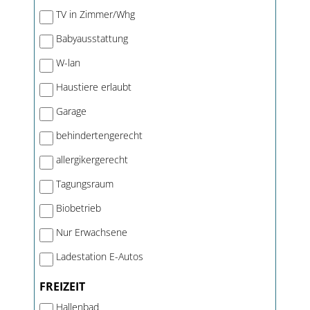
TV in Zimmer/Whg
Babyausstattung
W-lan
Haustiere erlaubt
Garage
behindertengerecht
allergikergerecht
Tagungsraum
Biobetrieb
Nur Erwachsene
Ladestation E-Autos
FREIZEIT
Hallenbad