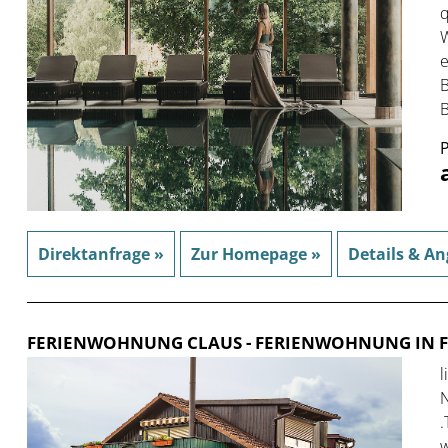
q
W
e
B
B
P
Direktanfrage »
Zur Homepage »
Details & An
FERIENWOHNUNG CLAUS
- FERIENWOHNUNG IN 
l
N
.
w