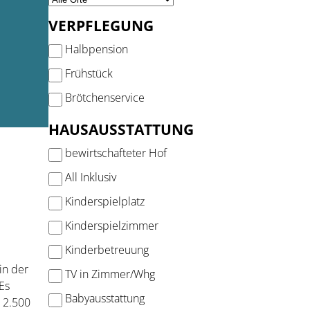
VERPFLEGUNG
Halbpension
Frühstück
Brötchenservice
HAUSAUSSTATTUNG
bewirtschafteter Hof
All Inklusiv
Kinderspielplatz
Kinderspielzimmer
Kinderbetreuung
in der
TV in Zimmer/Whg
Es
Babyausstattung
 2.500