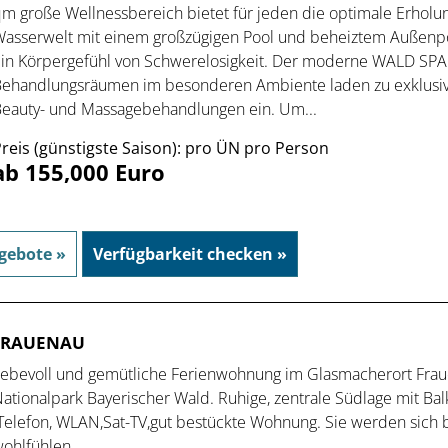
m große Wellnessbereich bietet für jeden die optimale Erholun
asserwelt mit einem großzügigen Pool und beheiztem Außenpo
in Körpergefühl von Schwerelosigkeit. Der moderne WALD SPA
ehandlungsräumen im besonderen Ambiente laden zu exklusi
eauty- und Massagebehandlungen ein. Um...
reis (günstigste Saison): pro ÜN pro Person
ab 155,000 Euro
gebote »
Verfügbarkeit checken »
FRAUENAU
iebevoll und gemütliche Ferienwohnung im Glasmacherort Fra
ationalpark Bayerischer Wald. Ruhige, zentrale Südlage mit Ba
Telefon, WLAN,Sat-TV,gut bestückte Wohnung. Sie werden sich 
ohlfühlen....