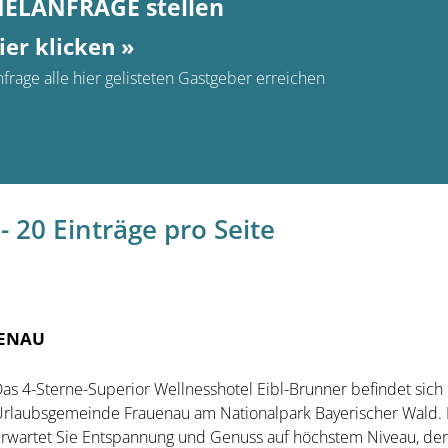
MELANFRAGE stellen
ier klicken »
frage alle hier gelisteten Gastgeber erreichen
- 20 Einträge pro Seite
UENAU
as 4-Sterne-Superior Wellnesshotel Eibl-Brunner befindet sich 
rlaubsgemeinde Frauenau am Nationalpark Bayerischer Wald. 
rwartet Sie Entspannung und Genuss auf höchstem Niveau, der