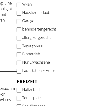
g. Eine
W-lan
ol gibt
Haustiere erlaubt
 mit
ven
Garage
behindertengerecht
allergikergerecht
Tagungsraum
Biobetrieb
Nur Erwachsene
Ladestation E-Autos
FREIZEIT
uenau, am
Hallenbad
lkon
Tennisplatz
bei uns