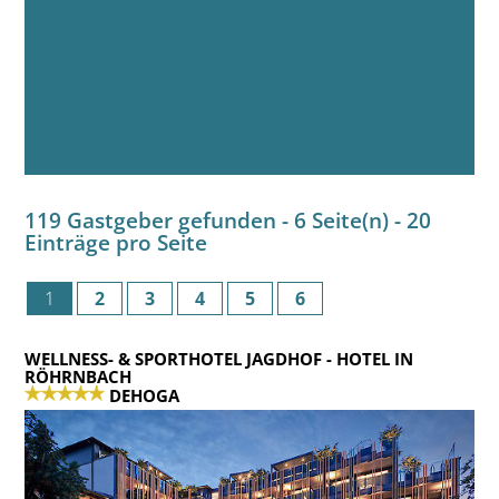
119 Gastgeber gefunden - 6 Seite(n) - 20
Einträge pro Seite
1
2
3
4
5
6
WELLNESS- & SPORTHOTEL JAGDHOF
- HOTEL IN
RÖHRNBACH
DEHOGA