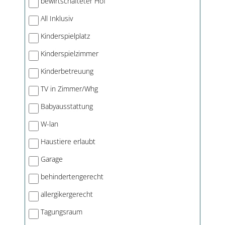
bewirtschafteter Hof
All Inklusiv
Kinderspielplatz
Kinderspielzimmer
Kinderbetreuung
TV in Zimmer/Whg
Babyausstattung
W-lan
Haustiere erlaubt
Garage
behindertengerecht
allergikergerecht
Tagungsraum