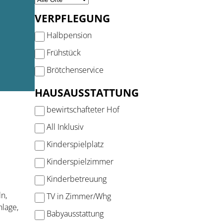
VERPFLEGUNG
Halbpension
Frühstück
Brötchenservice
HAUSAUSSTATTUNG
bewirtschafteter Hof
All Inklusiv
Kinderspielplatz
Kinderspielzimmer
Kinderbetreuung
n,
TV in Zimmer/Whg
lage,
Babyausstattung