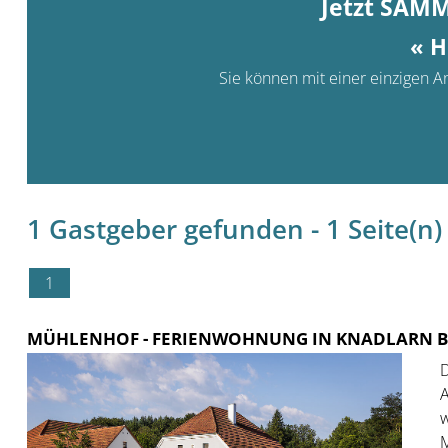
Jetzt SAM
« H
Sie können mit einer einzigen An
1 Gastgeber gefunden - 1 Seite(n) 
1
MÜHLENHOF
- FERIENWOHNUNG IN KNADLARN B
D
A
w
M