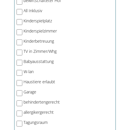
bewirtschafteter Hof
All Inklusiv
Kinderspielplatz
Kinderspielzimmer
Kinderbetreuung
TV in Zimmer/Whg
Babyausstattung
W-lan
Haustiere erlaubt
Garage
behindertengerecht
allergikergerecht
Tagungsraum