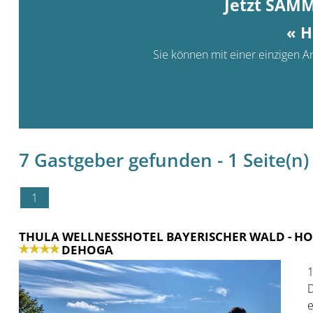
Jetzt SAM
« H
Sie können mit einer einzigen An
7 Gastgeber gefunden - 1 Seite(n) 
1
THULA WELLNESSHOTEL BAYERISCHER WALD
- HO
DEHOGA
1
D
e