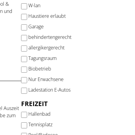
ol &
W-lan
en und
Haustiere erlaubt
Garage
behindertengerecht
allergikergerecht
Tagungsraum
Biobetrieb
Nur Erwachsene
Ladestation E-Autos
FREIZEIT
l Auszeit
Hallenbad
iebe zum
Tennisplatz