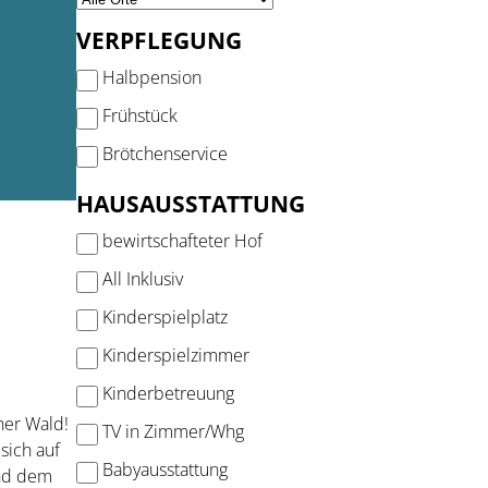
VERPFLEGUNG
Halbpension
Frühstück
Brötchenservice
HAUSAUSSTATTUNG
bewirtschafteter Hof
All Inklusiv
Kinderspielplatz
Kinderspielzimmer
Kinderbetreuung
her Wald!
TV in Zimmer/Whg
sich auf
Babyausstattung
und dem