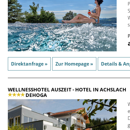
P
S
W
s
P
Direktanfrage »
Zur Homepage »
Details & An
WELLNESSHOTEL AUSZEIT
- HOTEL IN ACHSLACH
DEHOGA
W
e
D
g