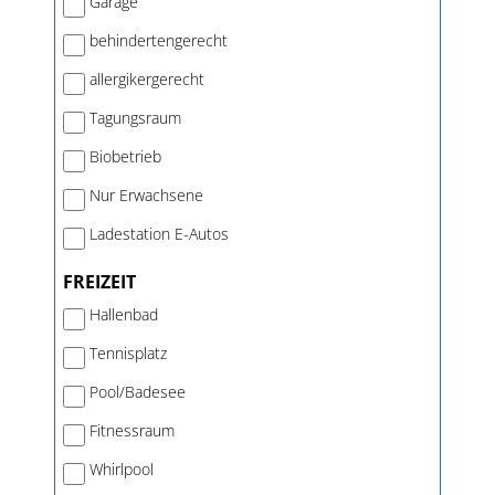
Garage
behindertengerecht
allergikergerecht
Tagungsraum
Biobetrieb
Nur Erwachsene
Ladestation E-Autos
FREIZEIT
Hallenbad
Tennisplatz
Pool/Badesee
Fitnessraum
Whirlpool