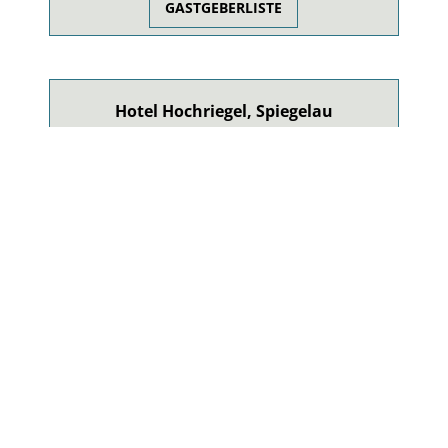
GASTGEBERLISTE
Hotel Hochriegel, Spiegelau
Familiengeführtes Wander-, Wellness- &
Genießerhotel mit ausgezeichneter exklusiver Küche.
HOTEL HOCHRIEGEL