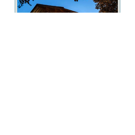
Familiengeführtes Wander-, Wellness- &
Genießerhotel mit ausgezeichneter exklusiver Küche.
HOTEL HOCHRIEGEL
Hotel Obermüller