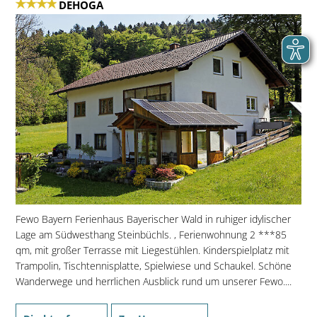
DEHOGA
Fewo Bayern Ferienhaus Bayerischer Wald in ruhiger idylischer
Lage am Südwesthang Steinbüchls. , Ferienwohnung 2 ***85
qm, mit großer Terrasse mit Liegestühlen. Kinderspielplatz mit
Trampolin, Tischtennisplatte, Spielwiese und Schaukel. Schöne
Wanderwege und herrlichen Ausblick rund um unserer Fewo....