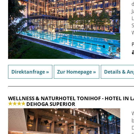
d
J
L
S
W
P
Direktanfrage »
Zur Homepage »
Details & An
WELLNESS & NATURHOTEL TONIHOF
- HOTEL IN
DEHOGA SUPERIOR
W
b
D