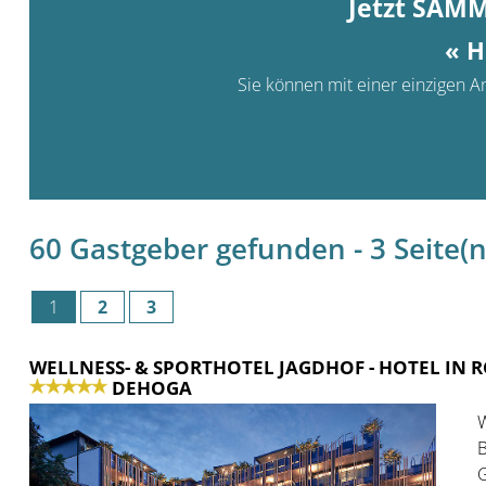
Jetzt SAM
« H
Sie können mit einer einzigen An
60 Gastgeber gefunden - 3 Seite(n)
1
2
3
WELLNESS- & SPORTHOTEL JAGDHOF
- HOTEL IN
DEHOGA
W
B
G