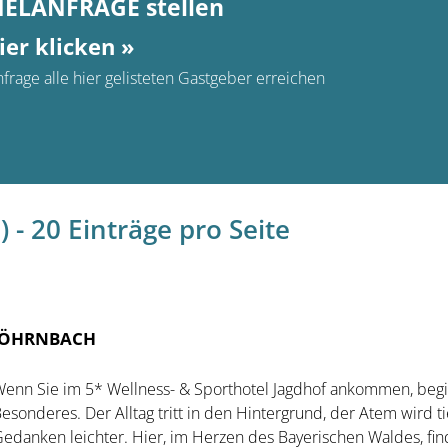
MELANFRAGE stellen
ier klicken »
frage alle hier gelisteten Gastgeber erreichen
 - 20 Einträge pro Seite
 RÖHRNBACH
enn Sie im 5* Wellness- & Sporthotel Jagdhof ankommen, begi
esonderes. Der Alltag tritt in den Hintergrund, der Atem wird ti
edanken leichter. Hier, im Herzen des Bayerischen Waldes, fin