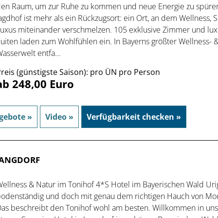
en Raum, um zur Ruhe zu kommen und neue Energie zu spüren
agdhof ist mehr als ein Rückzugsort: ein Ort, an dem Wellness, 
uxus miteinander verschmelzen. 105 exklusive Zimmer und lux
uiten laden zum Wohlfühlen ein. In Bayerns größter Wellness- 
asserwelt entfa...
reis (günstigste Saison): pro ÜN pro Person
ab 248,00 Euro
gebote »
Video »
Verfügbarkeit checken »
 LANGDORF
ellness & Natur im Tonihof 4*S Hotel im Bayerischen Wald Uri
odenständig und doch mit genau dem richtigen Hauch von Mo
as beschreibt den Tonihof wohl am besten. Willkommen in un