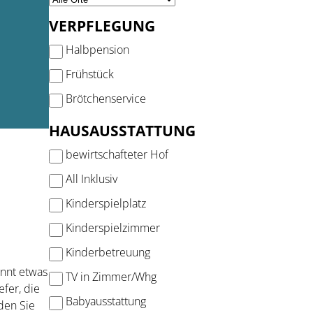
VERPFLEGUNG
Halbpension
Frühstück
Brötchenservice
HAUSAUSSTATTUNG
bewirtschafteter Hof
All Inklusiv
Kinderspielplatz
Kinderspielzimmer
Kinderbetreuung
nnt etwas
TV in Zimmer/Whg
efer, die
Babyausstattung
den Sie