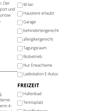
. Der
W-lan
Sport und
Haustiere erlaubt
uriöse
&
Garage
behindertengerecht
allergikergerecht
Tagungsraum
Biobetrieb
Nur Erwachsene
Ladestation E-Autos
FREIZEIT
Hallenbad
g,
derne.
Tennisplatz
serm 4-