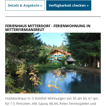
Details & Angebote »
Verfügbarkeit checken »
FERIENHAUS MITTERDORF
- FERIENWOHNUNG IN
MITTERFIRMIANSREUT
Holzblockhaus m. 5 Komfort-Wohnungen von 36 qm bis 61 qm,
für 1-5 Personen, inkl. Sauna, WLAN, freies Tennisspielen und