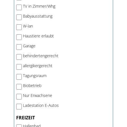
TV in Zimmer/Whg
Babyausstattung
W-lan
Haustiere erlaubt
Garage
behindertengerecht
allergikergerecht
Tagungsraum
Biobetrieb
Nur Erwachsene
Ladestation E-Autos
FREIZEIT
Hallenbad