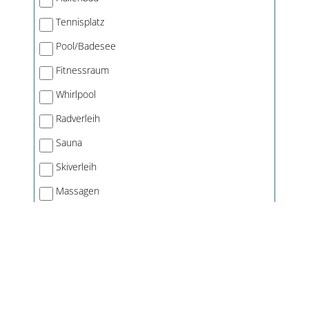
Tennisplatz
Pool/Badesee
Fitnessraum
Whirlpool
Radverleih
Sauna
Skiverleih
Massagen
Skilift am Ort
Kosmetik
Reitmöglichkeit
Kneippanlage