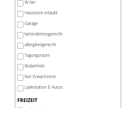
W-lan
Haustiere erlaubt
Garage
behindertengerecht
allergikergerecht
Tagungsraum
Biobetrieb
Nur Erwachsene
Ladestation E-Autos
FREIZEIT
Hallenbad
Tennisplatz
Pool/Badesee