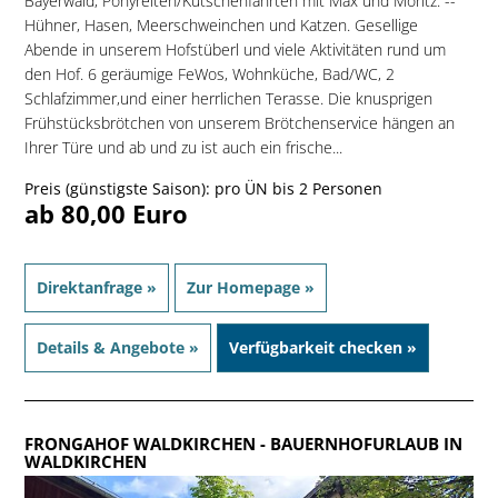
Bayerwald, Ponyreiten/Kutschenfahrten mit Max und Moritz. --
Hühner, Hasen, Meerschweinchen und Katzen. Gesellige
Abende in unserem Hofstüberl und viele Aktivitäten rund um
den Hof. 6 geräumige FeWos, Wohnküche, Bad/WC, 2
Schlafzimmer,und einer herrlichen Terasse. Die knusprigen
Frühstücksbrötchen von unserem Brötchenservice hängen an
Ihrer Türe und ab und zu ist auch ein frische...
Preis (günstigste Saison): pro ÜN bis 2 Personen
ab 80,00 Euro
Direktanfrage »
Zur Homepage »
Details & Angebote »
Verfügbarkeit checken »
FRONGAHOF WALDKIRCHEN
- BAUERNHOFURLAUB IN
WALDKIRCHEN