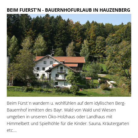
BEIM FUERST'N
- BAUERNHOFURLAUB IN HAUZENBERG
Beim Fürst`n wandern u. wohlfühlen auf dem idyllischen Berg-
Bauernhof inmitten des Bayr. Wald von Wald und Wiesen
umgeben in unseren Öko-Holzhaus oder Landhaus mit
Himmelbett und Spielhöhle für die Kinder. Sauna, Kräutergarten
etc....