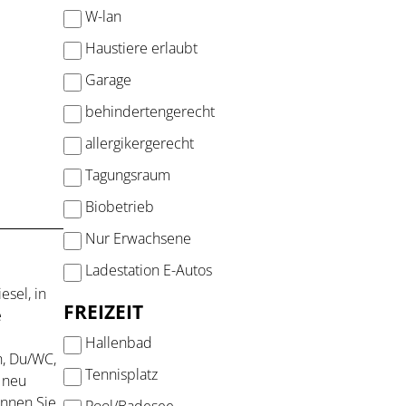
W-lan
Haustiere erlaubt
Garage
behindertengerecht
allergikergerecht
Tagungsraum
Biobetrieb
Nur Erwachsene
Ladestation E-Autos
sel, in
FREIZEIT
e
Hallenbad
h, Du/WC,
Tennisplatz
 neu
önnen Sie