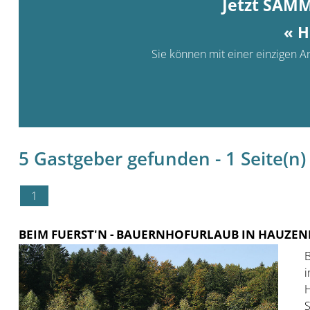
Jetzt SAM
« H
Sie können mit einer einzigen An
5 Gastgeber gefunden - 1 Seite(n) 
1
BEIM FUERST'N
- BAUERNHOFURLAUB IN HAUZEN
B
i
H
S