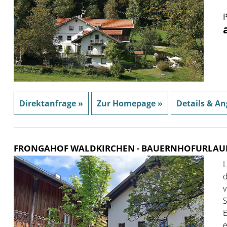
P
Direktanfrage »
Zur Homepage »
Details & An
FRONGAHOF WALDKIRCHEN
- BAUERNHOFURLAU
L
d
v
S
B
e