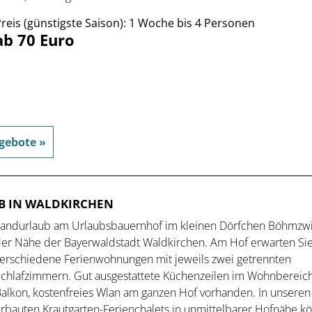
reis (günstigste Saison): 1 Woche bis 4 Personen
ab 70 Euro
gebote »
B IN WALDKIRCHEN
andurlaub am Urlaubsbauernhof im kleinen Dörfchen Böhmzwie
er Nähe der Bayerwaldstadt Waldkirchen. Am Hof erwarten Si
erschiedene Ferienwohnungen mit jeweils zwei getrennten
chlafzimmern. Gut ausgestattete Küchenzeilen im Wohnbereic
alkon, kostenfreies Wlan am ganzen Hof vorhanden. In unseren
rbauten Krautgarten-Ferienchalets in unmittelbarer Hofnähe k