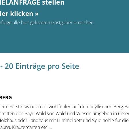
MELANFRAGE stellen
ier klicken »
frage alle hier gelisteten Gastgeber erreichen
- 20 Einträge pro Seite
BERG
eim Fürst`n wandern u. wohlfühlen auf dem idyllischen Berg-B
nmitten des Bayr. Wald von Wald und Wiesen umgeben in unse
olzhaus oder Landhaus mit Himmelbett und Spielhöhle für die
auna, Kräutergarten etc....