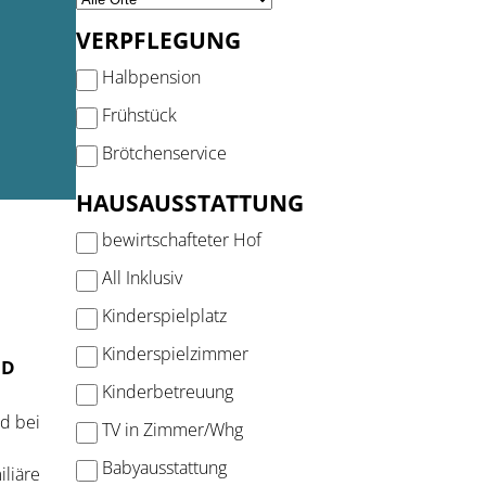
VERPFLEGUNG
Halbpension
Frühstück
Brötchenservice
HAUSAUSSTATTUNG
bewirtschafteter Hof
All Inklusiv
Kinderspielplatz
Kinderspielzimmer
ED
Kinderbetreuung
d bei
TV in Zimmer/Whg
Babyausstattung
iliäre