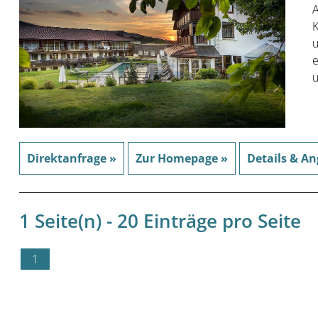
A
K
u
e
u
Direktanfrage »
Zur Homepage »
Details & An
1 Seite(n) - 20 Einträge pro Seite
1