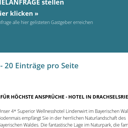
MELANFRAGE stellen
ier klicken »
frage alle hier gelisteten Gastgeber erreichen
- 20 Einträge pro Seite
 FÜR HÖCHSTE ANSPRÜCHE
- HOTEL IN DRACHSELSRI
nser 4* Superior Wellnesshotel Lindenwirt im Bayerischen Wal
odenmais empfängt Sie in der herrlichen Naturlandschaft des
ayerischen Waldes. Die fantastische Lage im Naturpark, die fam