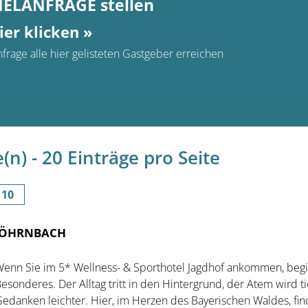
MELANFRAGE stellen
ier klicken »
frage alle hier gelisteten Gastgeber erreichen
n) - 20 Einträge pro Seite
10
 RÖHRNBACH
enn Sie im 5* Wellness- & Sporthotel Jagdhof ankommen, begi
esonderes. Der Alltag tritt in den Hintergrund, der Atem wird ti
edanken leichter. Hier, im Herzen des Bayerischen Waldes, fin