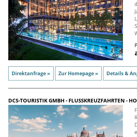
d
J
L
S
W
P
Direktanfrage »
Zur Homepage »
Details & An
DCS-TOURISTIK GMBH - FLUSSKREUZFAHRTEN
- HO
F
R
D
e