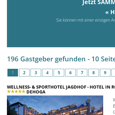
Jetzt SAM
« H
Sie können mit einer einzigen An
196 Gastgeber gefunden - 10 Seite(
1
2
3
4
5
6
7
8
9
WELLNESS- & SPORTHOTEL JAGDHOF
- HOTEL IN
DEHOGA
W
B
G