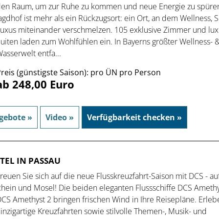
en Raum, um zur Ruhe zu kommen und neue Energie zu spüren
agdhof ist mehr als ein Rückzugsort: ein Ort, an dem Wellness, 
uxus miteinander verschmelzen. 105 exklusive Zimmer und lux
uiten laden zum Wohlfühlen ein. In Bayerns größter Wellness- 
asserwelt entfa...
reis (günstigste Saison): pro ÜN pro Person
ab 248,00 Euro
gebote »
Video »
Verfügbarkeit checken »
TEL IN PASSAU
reuen Sie sich auf die neue Flusskreuzfahrt-Saison mit DCS - au
hein und Mosel! Die beiden eleganten Flussschiffe DCS Ameth
CS Amethyst 2 bringen frischen Wind in Ihre Reisepläne. Erleb
inzigartige Kreuzfahrten sowie stilvolle Themen-, Musik- und