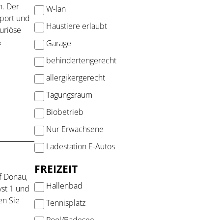
. Der
W-lan
Sport und
Haustiere erlaubt
uriöse
&
Garage
behindertengerecht
allergikergerecht
Tagungsraum
Biobetrieb
Nur Erwachsene
Ladestation E-Autos
FREIZEIT
f Donau,
Hallenbad
yst 1 und
en Sie
Tennisplatz