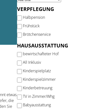
VERPFLEGUNG
Halbpension
Frühstück
Brötchenservice
HAUSAUSSTATTUNG
bewirtschafteter Hof
All Inklusiv
Kinderspielplatz
Kinderspielzimmer
Kinderbetreuung
nnt etwas
TV in Zimmer/Whg
efer, die
Babyausstattung
den Sie