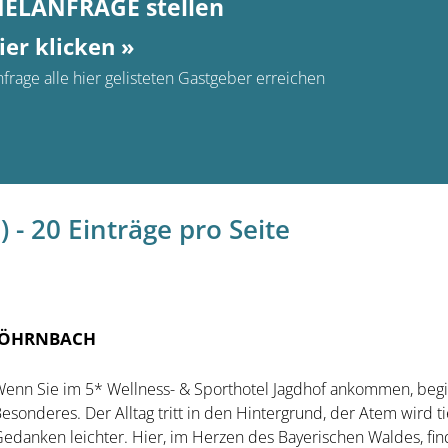
MELANFRAGE stellen
ier klicken »
frage alle hier gelisteten Gastgeber erreichen
 - 20 Einträge pro Seite
 RÖHRNBACH
enn Sie im 5* Wellness- & Sporthotel Jagdhof ankommen, begi
esonderes. Der Alltag tritt in den Hintergrund, der Atem wird ti
edanken leichter. Hier, im Herzen des Bayerischen Waldes, fin