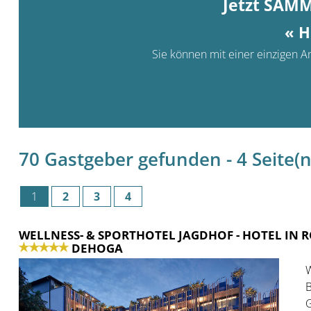
Jetzt SAM
« H
Sie können mit einer einzigen An
70 Gastgeber gefunden - 4 Seite(n)
1
2
3
4
WELLNESS- & SPORTHOTEL JAGDHOF
- HOTEL IN
DEHOGA
W
B
G