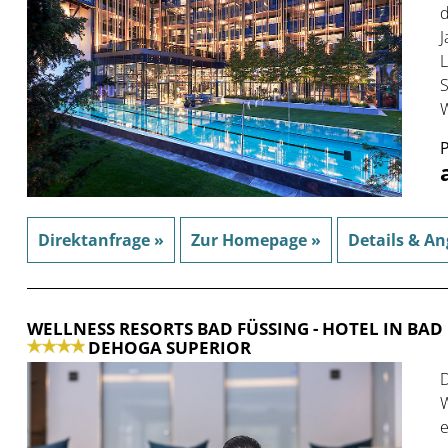
d
J
L
S
W
P
Direktanfrage »
Zur Homepage »
Details & An
WELLNESS RESORTS BAD FÜSSING
- HOTEL IN BAD
DEHOGA SUPERIOR
D
W
e