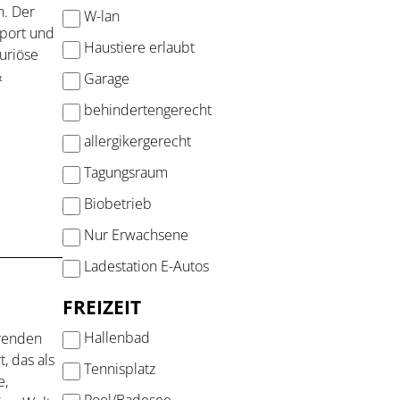
. Der
W-lan
Sport und
Haustiere erlaubt
uriöse
&
Garage
behindertengerecht
allergikergerecht
Tagungsraum
Biobetrieb
Nur Erwachsene
Ladestation E-Autos
FREIZEIT
Hallenbad
hrenden
, das als
Tennisplatz
e,