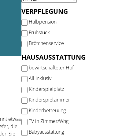
VERPFLEGUNG
Halbpension
Frühstück
Brötchenservice
HAUSAUSSTATTUNG
bewirtschafteter Hof
All Inklusiv
Kinderspielplatz
Kinderspielzimmer
Kinderbetreuung
nnt etwas
TV in Zimmer/Whg
efer, die
Babyausstattung
den Sie