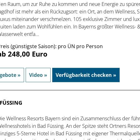
en Raum, um zur Ruhe zu kommen und neue Energie zu spüren
agdhof ist mehr als ein Rückzugsort: ein Ort, an dem Wellness, 
uxus miteinander verschmelzen. 105 exklusive Zimmer und lux
uiten laden zum Wohlfühlen ein. In Bayerns größter Wellness- 
asserwelt entfa...
reis (günstigste Saison): pro ÜN pro Person
ab 248,00 Euro
gebote »
Video »
Verfügbarkeit checken »
 FÜSSING
ie Wellness Resorts Bayern sind ein Zusammenschluss der fü
ellnesshotels in Bad Füssing. An der Spitze steht Ortners Resort
inziges 5-Sterne Hotel in Bad Füssing mit eigener Thermalquell