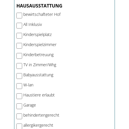
HAUSAUSSTATTUNG
bewirtschafteter Hof
All Inklusiv
Kinderspielplatz
Kinderspielzimmer
Kinderbetreuung
TV in Zimmer/Whg
Babyausstattung
W-lan
Haustiere erlaubt
Garage
behindertengerecht
allergikergerecht