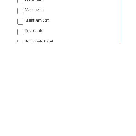
Massagen
Skilift am Ort
Kosmetik
Reitmöglichkeit
Kneippanlage
Angelmöglichkeit
Hotelangebote in Bayern