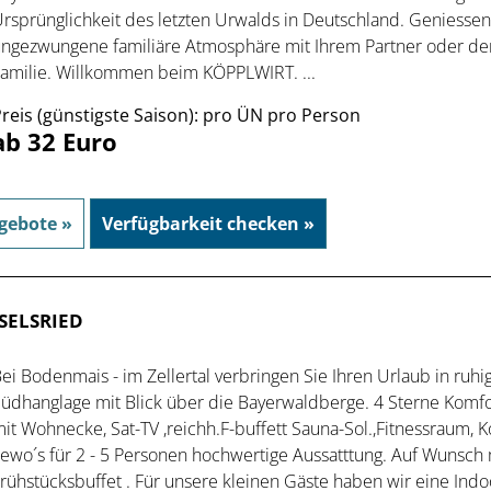
rsprünglichkeit des letzten Urwalds in Deutschland. Geniessen
ngezwungene familiäre Atmosphäre mit Ihrem Partner oder de
amilie. Willkommen beim KÖPPLWIRT. ...
reis (günstigste Saison): pro ÜN pro Person
ab 32 Euro
gebote »
Verfügbarkeit checken »
SELSRIED
ei Bodenmais - im Zellertal verbringen Sie Ihren Urlaub in ruhi
üdhanglage mit Blick über die Bayerwaldberge. 4 Sterne Komf
it Wohnecke, Sat-TV ,reichh.F-buffett Sauna-Sol.,Fitnessraum, 
ewo´s für 2 - 5 Personen hochwertige Aussatttung. Auf Wunsch mi
rühstücksbuffet . Für unsere kleinen Gäste haben wir eine Indo