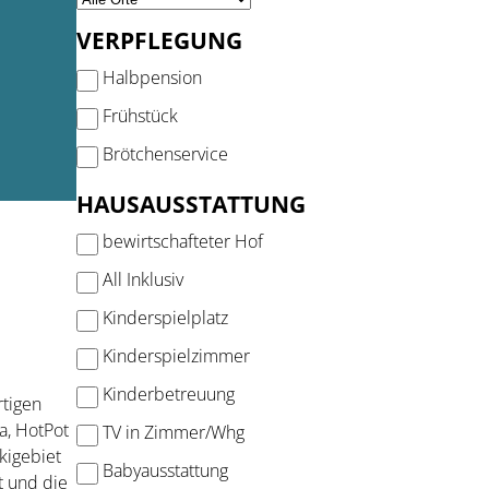
VERPFLEGUNG
Halbpension
Frühstück
Brötchenservice
HAUSAUSSTATTUNG
bewirtschafteter Hof
All Inklusiv
Kinderspielplatz
Kinderspielzimmer
Kinderbetreuung
rtigen
a, HotPot
TV in Zimmer/Whg
kigebiet
Babyausstattung
t und die