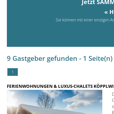
Jetzt SAM
« H
Sie können mit einer einzigen An
9 Gastgeber gefunden - 1 Seite(n) 
1
FERIENWOHNUNGEN & LUXUS-CHALETS KÖPPLWI
D
C
o
B