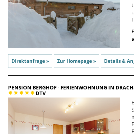
U
u
F
P
Direktanfrage »
Zur Homepage »
Details & An
PENSION BERGHOF
- FERIENWOHNUNG IN DRACH
DTV
B
S
m
F
F