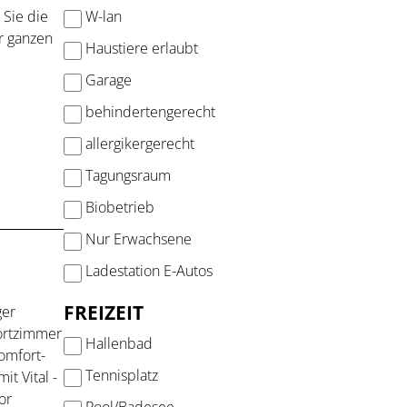
W-lan
 Sie die
r ganzen
Haustiere erlaubt
Garage
behindertengerecht
allergikergerecht
Tagungsraum
Biobetrieb
Nur Erwachsene
Ladestation E-Autos
FREIZEIT
ger
ortzimmer
Hallenbad
Komfort-
Tennisplatz
t Vital -
or