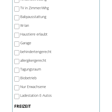
TV in Zimmer/Whg
Babyausstattung
W-lan
Haustiere erlaubt
Garage
behindertengerecht
allergikergerecht
Tagungsraum
Biobetrieb
Nur Erwachsene
Ladestation E-Autos
FREIZEIT