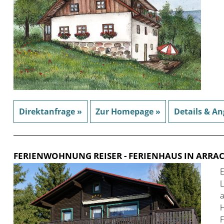
Direktanfrage »
Zur Homepage »
Details & An
FERIENWOHNUNG REISER
- FERIENHAUS IN ARRA
E
L
a
H
F