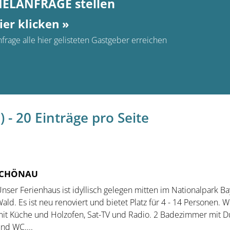
MELANFRAGE stellen
ier klicken »
frage alle hier gelisteten Gastgeber erreichen
 - 20 Einträge pro Seite
USCHÖNAU
nser Ferienhaus ist idyllisch gelegen mitten im Nationalpark Ba
ald. Es ist neu renoviert und bietet Platz für 4 - 14 Personen.
it Küche und Holzofen, Sat-TV und Radio. 2 Badezimmer mit 
nd WC....