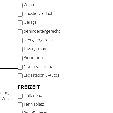
W-lan
Haustiere erlaubt
Garage
behindertengerecht
allergikergerecht
Tagungsraum
Biobetrieb
Nur Erwachsene
Ladestation E-Autos
FREIZEIT
lkon,
Hallenbad
, W-Lan,
Tennisplatz
er