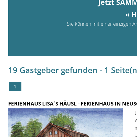
Jetzt SAM
« H
Sie können mit einer einzigen An
19 Gastgeber gefunden - 1 Seite(n)
1
FERIENHAUS LISA`S HÄUSL
- FERIENHAUS IN NE
U
W
m
u