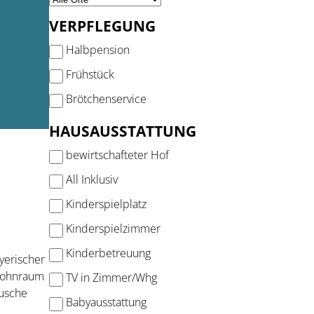
VERPFLEGUNG
Halbpension
Frühstück
Brötchenservice
HAUSAUSSTATTUNG
bewirtschafteter Hof
All Inklusiv
Kinderspielplatz
Kinderspielzimmer
Kinderbetreuung
yerischer
 Wohnraum
TV in Zimmer/Whg
Dusche
Babyausstattung