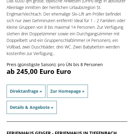
Das 6000 qm große, idyllische Anwesen (DHH) liegt in absoluter
Alleinlage inmitten der herrlichen Urlaubsregion St.
Englmar/Viechtach. Der ehemalige Ski-Lift am Pröller befindet
sich nur zwei Gehminuten entfernt! Ideal für 1 - 2 Familien oder
kleine Gruppen von 8 bis maximal 14 Personen. Zur Verfügung
stehen drei Doppelzimmer sowie ein Durchgangszimmer mit
Doppelbett und ein Gruppenschlafzimmer (4 Personen), ein
Vollbad, zwei Duschbäder, drei WC. Zwei Babybetten werden
kostenfrei zur Verfügung...
Preis (günstigste Saison): pro ÜN bis 8 Personen
ab 245,00 Euro Euro
Direktanfrage »
Zur Homepage »
Details & Angebote »
FERIENHAUS GEIGER
- FERIENHAUS IN TIEFENBACH