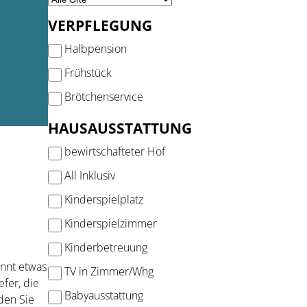
VERPFLEGUNG
Halbpension
Frühstück
Brötchenservice
HAUSAUSSTATTUNG
bewirtschafteter Hof
All Inklusiv
Kinderspielplatz
Kinderspielzimmer
Kinderbetreuung
nnt etwas
TV in Zimmer/Whg
efer, die
Babyausstattung
den Sie