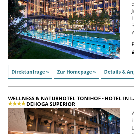
d
J
L
S
W
P
Direktanfrage »
Zur Homepage »
Details & An
WELLNESS & NATURHOTEL TONIHOF
- HOTEL IN
DEHOGA SUPERIOR
W
b
D