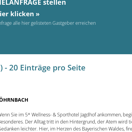
MELANFRAGE stellen
ier klicken »
frage alle hier gelisteten Gastgeber erreichen
 - 20 Einträge pro Seite
 RÖHRNBACH
enn Sie im 5* Wellness- & Sporthotel Jagdhof ankommen, begi
esonderes. Der Alltag tritt in den Hintergrund, der Atem wird ti
edanken leichter. Hier, im Herzen des Bayerischen Waldes, fin