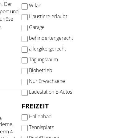
. Der
W-lan
Sport und
Haustiere erlaubt
uriöse
&
Garage
behindertengerecht
allergikergerecht
Tagungsraum
Biobetrieb
Nur Erwachsene
Ladestation E-Autos
FREIZEIT
Hallenbad
g,
derne.
Tennisplatz
serm 4-