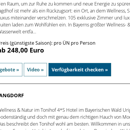
en Raum, um zur Ruhe zu kommen und neue Energie zu spüren
agdhof ist mehr als ein Rückzugsort: ein Ort, an dem Wellness, 
uxus miteinander verschmelzen. 105 exklusive Zimmer und lux
uiten laden zum Wohlfühlen ein. In Bayerns größter Wellness- 
asserwelt entfa...
reis (günstigste Saison): pro ÜN pro Person
ab 248,00 Euro
gebote »
Video »
Verfügbarkeit checken »
 LANGDORF
ellness & Natur im Tonihof 4*S Hotel im Bayerischen Wald Uri
odenständig und doch mit genau dem richtigen Hauch von Mo
as beschreibt den Tonihof wohl am besten. Willkommen in un