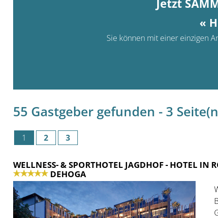
Jetzt SAM
« H
Sie können mit einer einzigen An
55 Gastgeber gefunden - 3 Seite(n)
1
2
3
WELLNESS- & SPORTHOTEL JAGDHOF
- HOTEL IN
DEHOGA
W
B
G