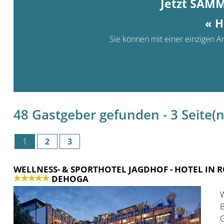
Jetzt SAM
« H
Sie können mit einer einzigen An
48 Gastgeber gefunden - 3 Seite(n)
1
2
3
WELLNESS- & SPORTHOTEL JAGDHOF
- HOTEL IN
DEHOGA
W
B
G