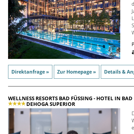
d
J
L
S
W
P
Direktanfrage »
Zur Homepage »
Details & An
WELLNESS RESORTS BAD FÜSSING
- HOTEL IN BAD
DEHOGA SUPERIOR
D
W
e