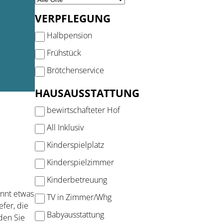
VERPFLEGUNG
Halbpension
Frühstück
Brötchenservice
HAUSAUSSTATTUNG
bewirtschafteter Hof
All Inklusiv
Kinderspielplatz
Kinderspielzimmer
Kinderbetreuung
nnt etwas
TV in Zimmer/Whg
efer, die
Babyausstattung
den Sie