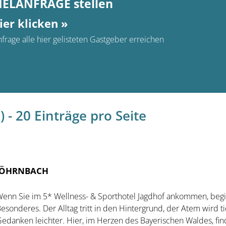
MELANFRAGE stellen
ier klicken »
frage alle hier gelisteten Gastgeber erreichen
 - 20 Einträge pro Seite
 RÖHRNBACH
enn Sie im 5* Wellness- & Sporthotel Jagdhof ankommen, begi
esonderes. Der Alltag tritt in den Hintergrund, der Atem wird ti
edanken leichter. Hier, im Herzen des Bayerischen Waldes, fin