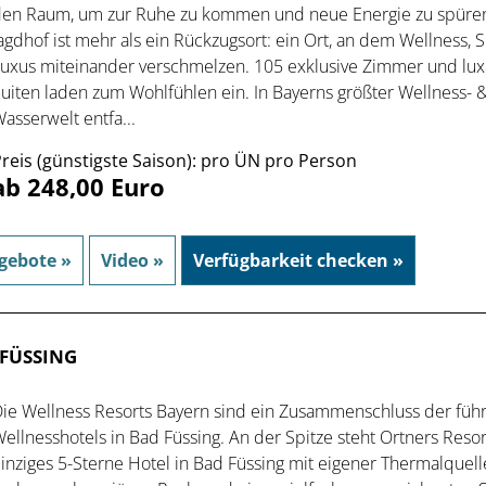
en Raum, um zur Ruhe zu kommen und neue Energie zu spüren
agdhof ist mehr als ein Rückzugsort: ein Ort, an dem Wellness, 
uxus miteinander verschmelzen. 105 exklusive Zimmer und lux
uiten laden zum Wohlfühlen ein. In Bayerns größter Wellness- 
asserwelt entfa...
reis (günstigste Saison): pro ÜN pro Person
ab 248,00 Euro
gebote »
Video »
Verfügbarkeit checken »
 FÜSSING
ie Wellness Resorts Bayern sind ein Zusammenschluss der fü
ellnesshotels in Bad Füssing. An der Spitze steht Ortners Resort
inziges 5-Sterne Hotel in Bad Füssing mit eigener Thermalquell