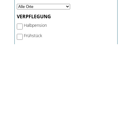
VERPFLEGUNG
Halbpension
Frühstück
Brötchenservice
HAUSAUSSTATTUNG
bewirtschafteter Hof
All Inklusiv
Kinderspielplatz
Kinderspielzimmer
Kinderbetreuung
TV in Zimmer/Whg
Babyausstattung