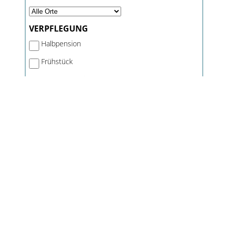
VERPFLEGUNG
Halbpension
Frühstück
Brötchenservice
HAUSAUSSTATTUNG
bewirtschafteter Hof
All Inklusiv
Kinderspielplatz
Kinderspielzimmer
Kinderbetreuung
TV in Zimmer/Whg
Babyausstattung