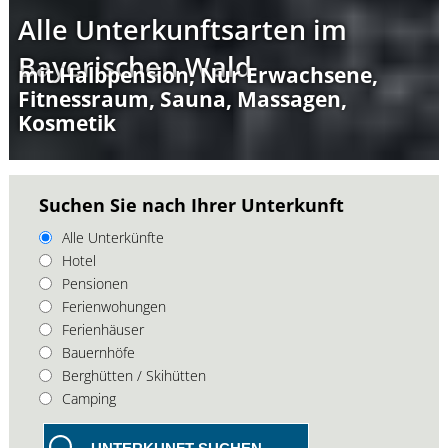
Alle Unterkunftsarten im
Bayerischen Wald
mit Halbpension, Nur Erwachsene,
Fitnessraum, Sauna, Massagen,
Kosmetik
Suchen Sie nach Ihrer Unterkunft
Alle Unterkünfte
Hotel
Pensionen
Ferienwohungen
Ferienhäuser
Bauernhöfe
Berghütten / Skihütten
Camping