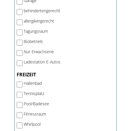
Garage
behindertengerecht
allergikergerecht
Tagungsraum
Biobetrieb
Nur Erwachsene
Ladestation E-Autos
FREIZEIT
Hallenbad
Tennisplatz
Pool/Badesee
Fitnessraum
Whirlpool