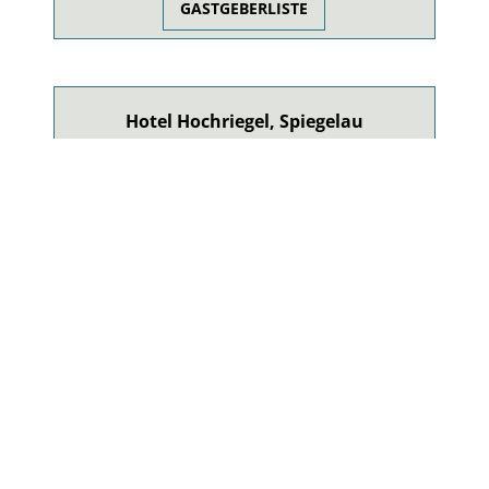
GASTGEBERLISTE
Hotel Hochriegel, Spiegelau
Familiengeführtes Wander-, Wellness- &
Genießerhotel mit ausgezeichneter exklusiver Küche.
HOTEL HOCHRIEGEL