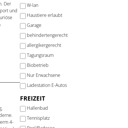
. Der
W-lan
Sport und
Haustiere erlaubt
uriöse
&
Garage
behindertengerecht
allergikergerecht
Tagungsraum
Biobetrieb
Nur Erwachsene
Ladestation E-Autos
FREIZEIT
Hallenbad
g,
derne.
Tennisplatz
serm 4-