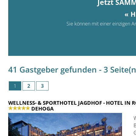
Jetzt SAM
« H
Sie können mit einer einzigen An
41 Gastgeber gefunden - 3 Seite(n)
1
2
3
WELLNESS- & SPORTHOTEL JAGDHOF
- HOTEL IN
DEHOGA
W
B
G