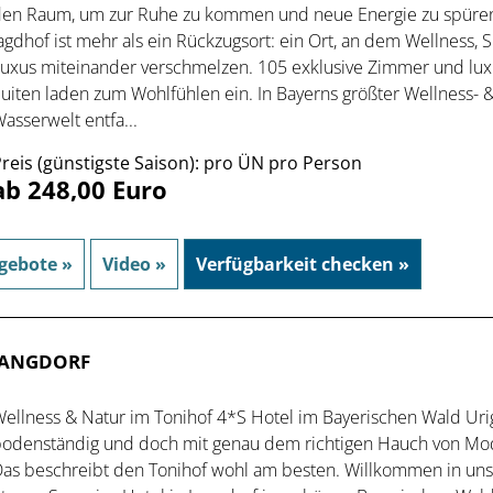
en Raum, um zur Ruhe zu kommen und neue Energie zu spüren
agdhof ist mehr als ein Rückzugsort: ein Ort, an dem Wellness, 
uxus miteinander verschmelzen. 105 exklusive Zimmer und lux
uiten laden zum Wohlfühlen ein. In Bayerns größter Wellness- 
asserwelt entfa...
reis (günstigste Saison): pro ÜN pro Person
ab 248,00 Euro
gebote »
Video »
Verfügbarkeit checken »
 LANGDORF
ellness & Natur im Tonihof 4*S Hotel im Bayerischen Wald Uri
odenständig und doch mit genau dem richtigen Hauch von Mo
as beschreibt den Tonihof wohl am besten. Willkommen in un