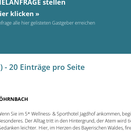
MELANFRAGE stellen
ier klicken »
frage alle hier gelisteten Gastgeber erreichen
 - 20 Einträge pro Seite
 RÖHRNBACH
enn Sie im 5* Wellness- & Sporthotel Jagdhof ankommen, begi
esonderes. Der Alltag tritt in den Hintergrund, der Atem wird ti
edanken leichter. Hier, im Herzen des Bayerischen Waldes, fin