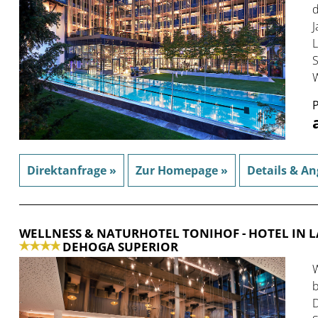
d
J
L
S
W
P
Direktanfrage »
Zur Homepage »
Details & An
WELLNESS & NATURHOTEL TONIHOF
- HOTEL IN
DEHOGA SUPERIOR
W
b
D