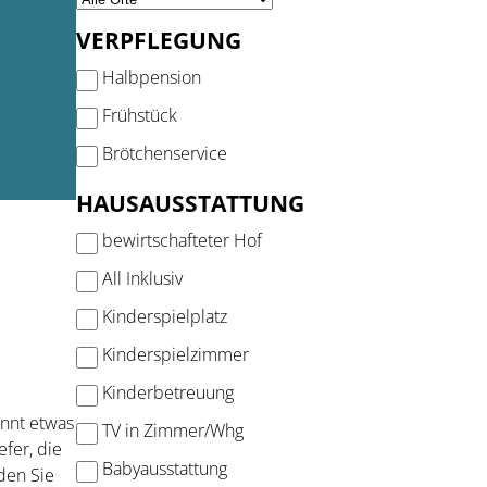
VERPFLEGUNG
Halbpension
Frühstück
Brötchenservice
HAUSAUSSTATTUNG
bewirtschafteter Hof
All Inklusiv
Kinderspielplatz
Kinderspielzimmer
Kinderbetreuung
nnt etwas
TV in Zimmer/Whg
efer, die
Babyausstattung
den Sie