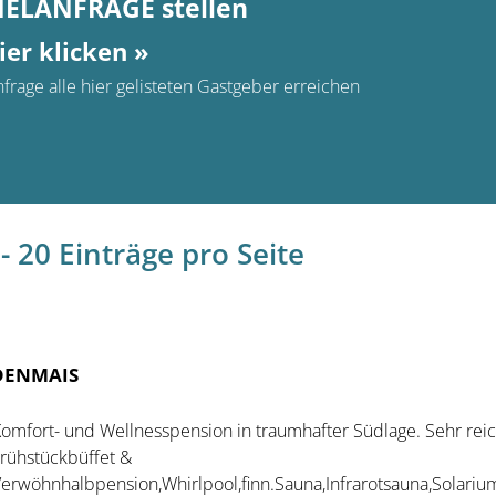
MELANFRAGE stellen
ier klicken »
frage alle hier gelisteten Gastgeber erreichen
- 20 Einträge pro Seite
DENMAIS
omfort- und Wellnesspension in traumhafter Südlage. Sehr reic
rühstückbüffet &
erwöhnhalbpension,Whirlpool,finn.Sauna,Infrarotsauna,Solariu