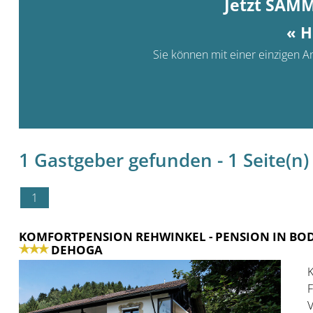
Jetzt SAM
« H
Sie können mit einer einzigen An
1 Gastgeber gefunden - 1 Seite(n) 
1
KOMFORTPENSION REHWINKEL
- PENSION IN BO
DEHOGA
K
F
V