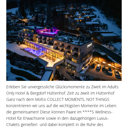
Erleben Sie unvergessliche Glücksmomente zu Zweit im Adults
Only Hotel & Bergdorf Hüttenhof. Zeit zu zweit im Hüttenhof
Ganz nach dem Motto COLLECT MOMENTS, NOT THINGS
konzentrieren wir uns auf die wichtigsten Momente im Leben:
die gemeinsamen! Diese können Paare im ****S Wellness-
Hotel für Erwachsene sowie in den dazugehörigen Luxus-
Chalets genießen  und dabei komplett in die Ruhe des