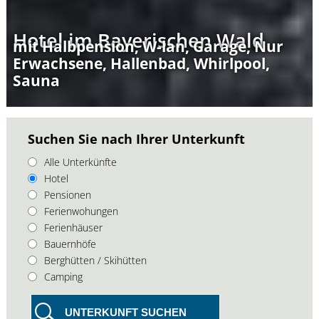
Hotel im Bayerischen Wald
mit Halbpension, W-lan, Garage, Nur
Erwachsene, Hallenbad, Whirlpool,
Sauna
Suchen Sie nach Ihrer Unterkunft
Alle Unterkünfte
Hotel
Pensionen
Ferienwohungen
Ferienhäuser
Bauernhöfe
Berghütten / Skihütten
Camping
UNTERKUNFT SUCHEN