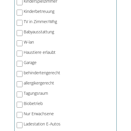
Kinderspielzimmer
Kinderbetreuung
TV in Zimmer/Whg
Babyausstattung
W-lan
Haustiere erlaubt
Garage
behindertengerecht
allergikergerecht
Tagungsraum
Biobetrieb
Nur Erwachsene
Ladestation E-Autos