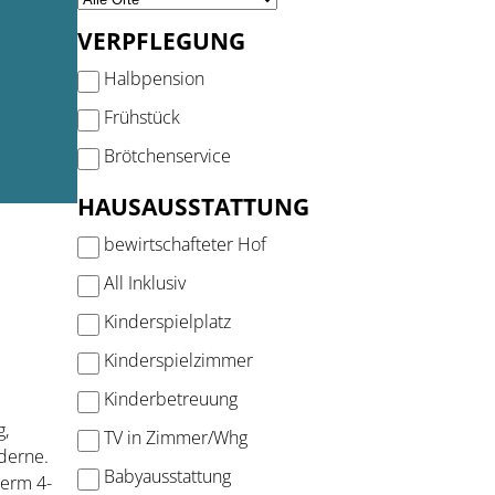
VERPFLEGUNG
Halbpension
Frühstück
Brötchenservice
HAUSAUSSTATTUNG
bewirtschafteter Hof
All Inklusiv
Kinderspielplatz
Kinderspielzimmer
Kinderbetreuung
g,
TV in Zimmer/Whg
derne.
Babyausstattung
serm 4-