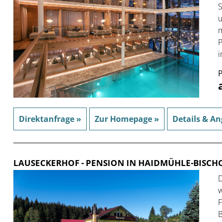
S
u
m
P
i
P
Direktanfrage »
Zur Homepage »
Details & An
LAUSECKERHOF
- PENSION IN HAIDMÜHLE-BISCH
D
w
F
B