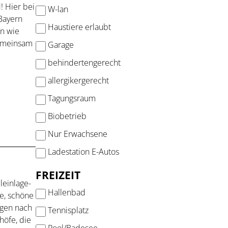
! Hier bei
W-lan
Bayern
Haustiere erlaubt
en wie
gemeinsam
Garage
behindertengerecht
allergikergerecht
Tagungsraum
Biobetrieb
Nur Erwachsene
Ladestation E-Autos
FREIZEIT
leinlage-
Hallenbad
ge, schöne
ngen nach
Tennisplatz
höfe, die