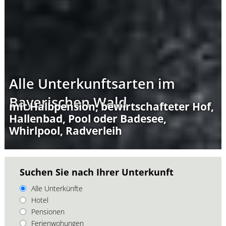
Alle Unterkunftsarten im
Bayerischen Wald
mit Halbpension, bewirtschafteter Hof,
Hallenbad, Pool oder Badesee,
Whirlpool, Radverleih
Suchen Sie nach Ihrer Unterkunft
Alle Unterkünfte
Hotel
Pensionen
Ferienwohungen