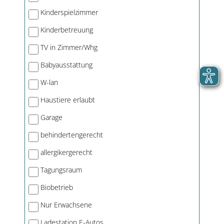
Kinderspielzimmer
Kinderbetreuung
TV in Zimmer/Whg
Babyausstattung
W-lan
Haustiere erlaubt
Garage
behindertengerecht
allergikergerecht
Tagungsraum
Biobetrieb
Nur Erwachsene
Ladestation E-Autos