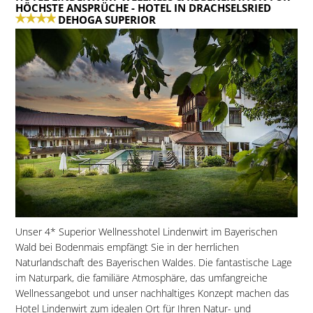
HÖCHSTE ANSPRÜCHE
- HOTEL IN DRACHSELSRIED
DEHOGA SUPERIOR
Unser 4* Superior Wellnesshotel Lindenwirt im Bayerischen
Wald bei Bodenmais empfängt Sie in der herrlichen
Naturlandschaft des Bayerischen Waldes. Die fantastische Lage
im Naturpark, die familiäre Atmosphäre, das umfangreiche
Wellnessangebot und unser nachhaltiges Konzept machen das
Hotel Lindenwirt zum idealen Ort für Ihren Natur- und