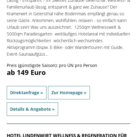
Lässig - Entspannt - Ihr zweites Zuhause Geiersthal. Wellness- &
Familienurlaub lässig, entspannt & ganz wie Zuhause? Der
Kramerwirt in Geiersthal nähe Bodenmais empfängt genau so
seine Gäste. Ankommen, wohlfühlen, relaxen - so einfach kann
Urlaub sein! Was uns auszeichnet:  1250qm Wellnesswelt &
5000qm Paradiesgarten  weitläufiges Hotelareal mit individuellen
Rückzugsmöglichkeiten  wöchentlich wechselndes
Aktivprogramm (bspw. E-Bike- oder Wandertouren mit Guide,
Event-Saunaaufgüss...
Preis (günstigste Saison): pro ÜN pro Person
ab 149 Euro
Direktanfrage »
Zur Homepage »
Details & Angebote »
HOTEL LINDENWIRT WELLNESS & REGENERATION FÜR