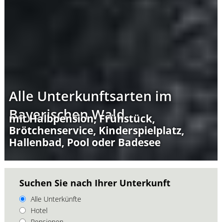
Alle Unterkunftsarten im
Bayerischen Wald
mit Halbpension, Frühstück,
Brötchenservice, Kinderspielplatz,
Hallenbad, Pool oder Badesee
Suchen Sie nach Ihrer Unterkunft
Alle Unterkünfte
Hotel
Pensionen