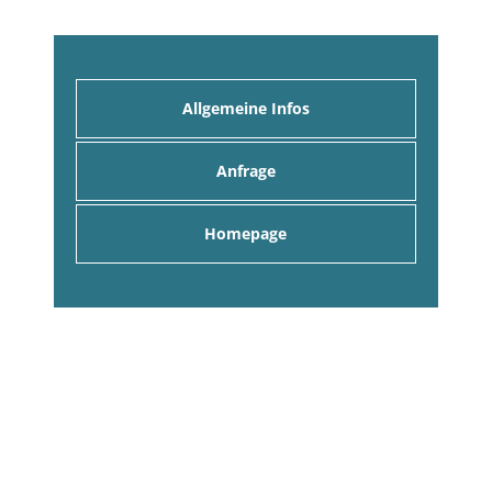
Allgemeine Infos
Anfrage
Homepage
Anfrage an alle Gastgeber
Hier können Sie eine unverbindliche Anfrage an
alle Gastgeber stellen. Sie erhalten umgehend
entsprechende Angebote per eMail!