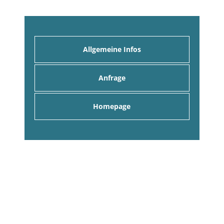
Allgemeine Infos
Anfrage
Homepage
Anfrage an alle Gastgeber
Hier können Sie eine unverbindliche Anfrage an
alle Gastgeber stellen. Sie erhalten umgehend
entsprechende Angebote per eMail!