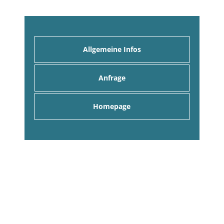
Allgemeine Infos
Anfrage
Homepage
Anfrage an alle Gastgeber
Hier können Sie eine unverbindliche Anfrage an
alle Gastgeber stellen. Sie erhalten umgehend
entsprechende Angebote per eMail!