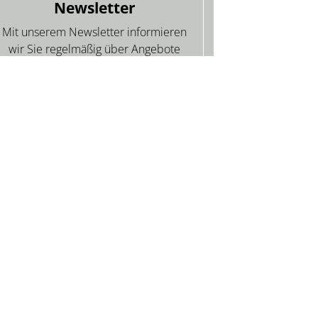
Newsletter
Mit unserem Newsletter informieren
wir Sie regelmäßig über Angebote
unserer Gastgeber im Bayerischen
Wald.
ANMELDEN
OS
SERVICE
Presse
Newsletter