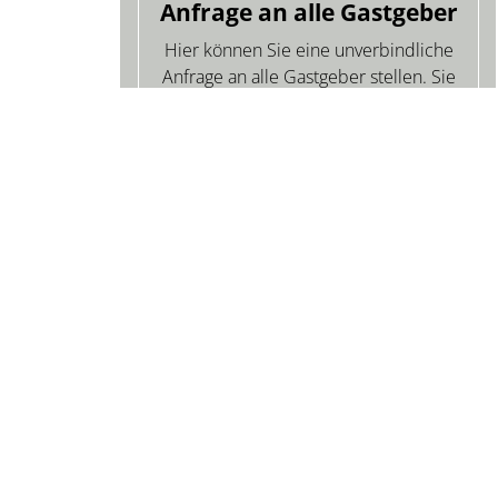
Anfrage an alle Gastgeber
Hier können Sie eine unverbindliche
Anfrage an alle Gastgeber stellen. Sie
erhalten umgehend entsprechende
Angebote per eMail!
URLAUSANFRAGE
GASTGEBER
Wellnesshotels
Natio
Hotels
D