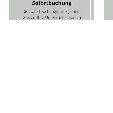
Sofortbuchung
Die Sofortbuchung ermöglicht es
Gästen, Ihre Unterkunft sofort zu
buchen, und bestätigt automatisch
die Buchungsanfrage für Sie.
SUCHEN
AUSFLUGSZIELE
KONTAKT & INF
nalpark Bayerischer Wald
Sofort-Anfrage
reiflüssestadt Passau
Online-Buchung