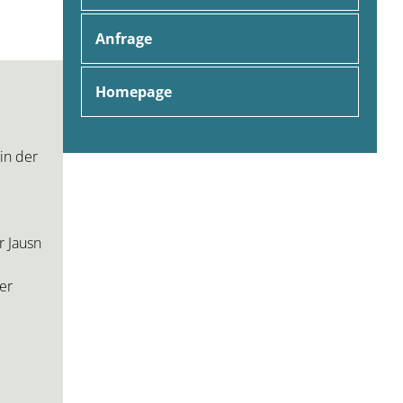
Anfrage
Homepage
in der
r Jausn
er