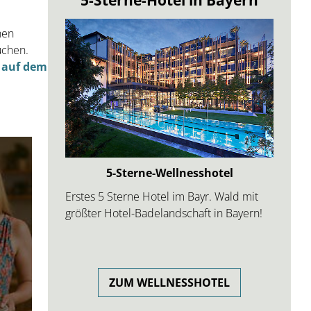
nen
uchen.
 auf dem
Heilfasten in Bayern
 mit
Das Fastenhotel Rathberger Hof ist
ern!
spezialisiert auf Gesundheitsurlaub,
Heilfasten, Basenfasten, TCM, Kräuter,
Getreidekur u.v.m.
HEILFASTEN IM URLAUB