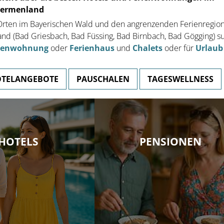
hermenland
n Orten im Bayerischen Wald und den angrenzenden Ferienregio
d (Bad Griesbach, Bad Füssing, Bad Birnbach, Bad Gögging) s
ienwohnung
oder
Ferienhaus
und
Chalets
oder für
Urlaub
TELANGEBOTE
PAUSCHALEN
TAGESWELLNESS
ten Hotels und
5-Sterne-Wellnesshotel
ier finden Sie
HOTELS
PENSIONEN
Erstes 5 Sterne Hotel im Bayr. Wald
onderangebote für
größter Hotel-Badelandschaft in Bay
ischen Wald.
GEBOTE
ZUM WELLNESSHOTEL