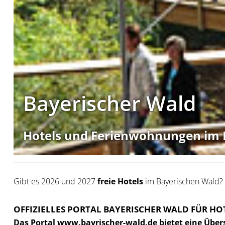
Bayerischer Wald
Hotels und Ferienwohnungen im 
Gibt es 2026 und 2027
freie Hotels
im Bayerischen Wald?
OFFIZIELLES PORTAL BAYERISCHER WALD FÜR 
Das Portal www.bayrischer-wald.de bietet eine Über
Hotelangebot