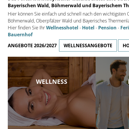
Bayerischen Wald, Böhmerwald und Bayerischem T
Hier können Sie einfach und schnell nach den wichtigste
Böhmerwald, Oberpfälzer Wald und Bayerisches Thermenlan
Hier finden Sie Ihr
Wellnesshotel
-
Hotel
-
Pension
-
Fer
Bauernhof
ANGEBOTE 2026/2027
WELLNESSANGEBOTE
HO
Top-Angebote der bes
Pensionen in Bayern. H
WELLNESS
ständig wechselnde S
Ihren Urlaub im Bayer
HOTELAN