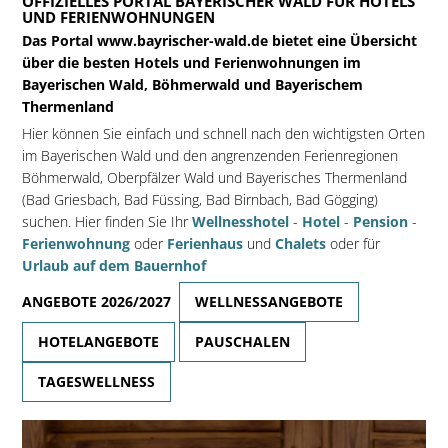
OFFIZIELLES PORTAL BAYERISCHER WALD FÜR HOTELS
UND FERIENWOHNUNGEN
Das Portal www.bayrischer-wald.de bietet eine Übersicht
über die besten Hotels und Ferienwohnungen im
Bayerischen Wald, Böhmerwald und Bayerischem
Thermenland
Hier können Sie einfach und schnell nach den wichtigsten Orten
im Bayerischen Wald und den angrenzenden Ferienregionen
Böhmerwald, Oberpfälzer Wald und Bayerisches Thermenland
(Bad Griesbach, Bad Füssing, Bad Birnbach, Bad Gögging)
suchen. Hier finden Sie Ihr
Wellnesshotel
-
Hotel
-
Pension
-
Ferienwohnung
oder
Ferienhaus
und
Chalets
oder für
Urlaub auf dem Bauernhof
ANGEBOTE 2026/2027
WELLNESSANGEBOTE
HOTELANGEBOTE
PAUSCHALEN
TAGESWELLNESS